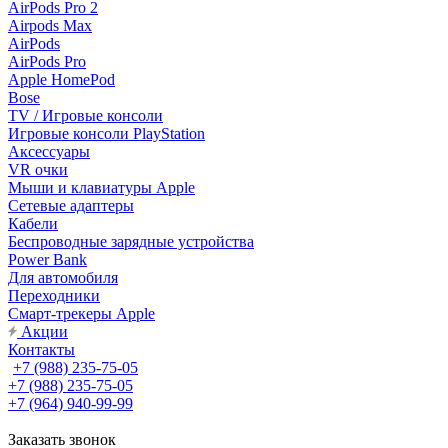
AirPods Pro 2
Airpods Max
AirPods
AirPods Pro
Apple HomePod
Bose
TV / Игровые консоли
Игровые консоли PlayStation
Аксессуары
VR очки
Мыши и клавиатуры Apple
Сетевые адаптеры
Кабели
Беспроводные зарядные устройства
Power Bank
Для автомобиля
Переходники
Смарт-трекеры Apple
Акции
Контакты
+7 (988) 235-75-05
+7 (988) 235-75-05
+7 (964) 940-99-99
Заказать звонок