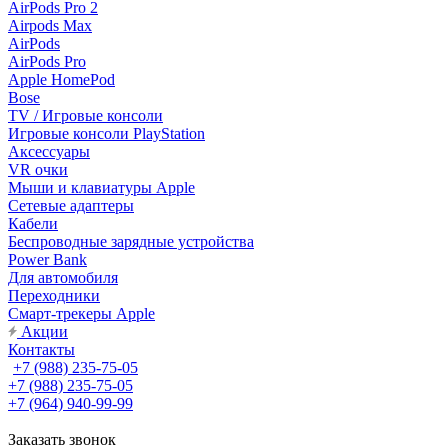
AirPods Pro 2
Airpods Max
AirPods
AirPods Pro
Apple HomePod
Bose
TV / Игровые консоли
Игровые консоли PlayStation
Аксессуары
VR очки
Мыши и клавиатуры Apple
Сетевые адаптеры
Кабели
Беспроводные зарядные устройства
Power Bank
Для автомобиля
Переходники
Смарт-трекеры Apple
Акции
Контакты
+7 (988) 235-75-05
+7 (988) 235-75-05
+7 (964) 940-99-99
Заказать звонок