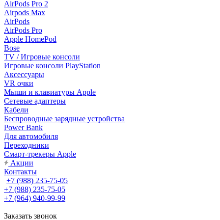
AirPods Pro 2
Airpods Max
AirPods
AirPods Pro
Apple HomePod
Bose
TV / Игровые консоли
Игровые консоли PlayStation
Аксессуары
VR очки
Мыши и клавиатуры Apple
Сетевые адаптеры
Кабели
Беспроводные зарядные устройства
Power Bank
Для автомобиля
Переходники
Смарт-трекеры Apple
Акции
Контакты
+7 (988) 235-75-05
+7 (988) 235-75-05
+7 (964) 940-99-99
Заказать звонок