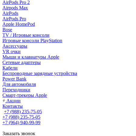
AirPods Pro 2
Airpods Max
AirPods
AirPods Pro
Apple HomePod
Bose
TV / Игровые консоли
Игровые консоли PlayStation
Аксессуары
VR очки
Мыши и клавиатуры Apple
Сетевые адаптеры
Кабели
Беспроводные зарядные устройства
Power Bank
Для автомобиля
Переходники
Смарт-трекеры Apple
Акции
Контакты
+7 (988) 235-75-05
+7 (988) 235-75-05
+7 (964) 940-99-99
Заказать звонок