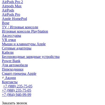
AirPods Pro 2
Airpods Max
AirPods
AirPods Pro
Apple HomePod
Bose
TV / Игровые консоли
Игровые консоли PlayStation
Аксессуары
VR очки
Мыши и клавиатуры Apple
Сетевые адаптеры
Кабели
Беспроводные зарядные устройства
Power Bank
Для автомобиля
Переходники
Смарт-трекеры Apple
Акции
Контакты
+7 (988) 235-75-05
+7 (988) 235-75-05
+7 (964) 940-99-99
Заказать звонок