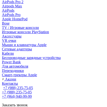
AirPods Pro 2
Airpods Max
AirPods
AirPods Pro
Apple HomePod
Bose
TV / Игровые консоли
Игровые консоли PlayStation
Аксессуары
VR очки
Мыши и клавиатуры Apple
Сетевые адаптеры
Кабели
Беспроводные зарядные устройства
Power Bank
Для автомобиля
Переходники
Смарт-трекеры Apple
Акции
Контакты
+7 (988) 235-75-05
+7 (988) 235-75-05
+7 (964) 940-99-99
Заказать звонок