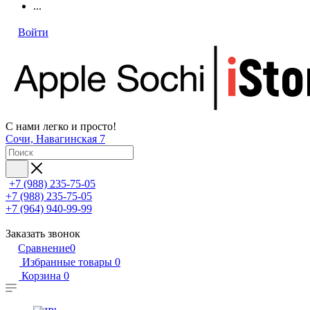
...
Войти
С нами легко и просто!
Сочи, Навагинская 7
+7 (988) 235-75-05
+7 (988) 235-75-05
+7 (964) 940-99-99
Заказать звонок
Сравнение
0
Избранные товары
0
Корзина
0