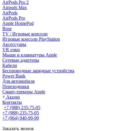
AirPods Pro 2
Airpods Max
AirPods
AirPods Pro
Apple HomePod
Bose
TV / Игровые консоли
Игровые консоли PlayStation
Аксессуары
VR очки
Мыши и клавиатуры Apple
Сетевые адаптеры
Кабели
Беспроводные зарядные устройства
Power Bank
Для автомобиля
Переходники
Смарт-трекеры Apple
Акции
Контакты
+7 (988) 235-75-05
+7 (988) 235-75-05
+7 (964) 940-99-99
Заказать звонок