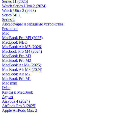
Series 11 (2025)
Watch Series Ultra 2 (2024)
Watch Ultra 2 (2023)
Series SE 2
Series 4
Аксессуары и зарядные устройства
Ремешки
Mac
MacBook Pro M5 (2025)
MacBook NEO
MacBook Air M5 (2026)
Macbook Pro M4 (2024)
MacBook Pro M3
MacBook Pro M2
MacBook Ar M4 (2025)
MacBook Air M3 (2024)
MacBook Air M2
MacBook Pro M1
Mac mini
IMac
Кейсы к MacBook
Аудио
AirPods 4 (2024)
AirPods Pro 3 (2025)
Apple AirPods Max 2