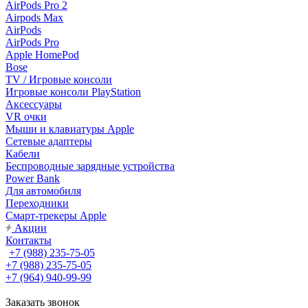
AirPods Pro 2
Airpods Max
AirPods
AirPods Pro
Apple HomePod
Bose
TV / Игровые консоли
Игровые консоли PlayStation
Аксессуары
VR очки
Мыши и клавиатуры Apple
Сетевые адаптеры
Кабели
Беспроводные зарядные устройства
Power Bank
Для автомобиля
Переходники
Смарт-трекеры Apple
Акции
Контакты
+7 (988) 235-75-05
+7 (988) 235-75-05
+7 (964) 940-99-99
Заказать звонок