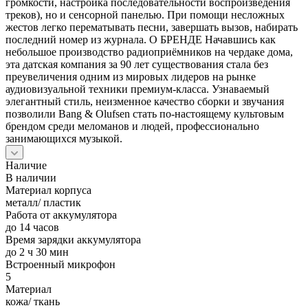
громкости, настройка последовательности воспроизведения
треков), но и сенсорной панелью. При помощи несложных
жестов легко перематывать песни, завершать вызов, набирать
последний номер из журнала. О БРЕНДЕ Начавшись как
небольшое производство радиоприёмников на чердаке дома,
эта датская компания за 90 лет существования стала без
преувеличения одним из мировых лидеров на рынке
аудиовизуальной техники премиум-класса. Узнаваемый
элегантный стиль, неизменное качество сборки и звучания
позволили Bang & Olufsen стать по-настоящему культовым
брендом среди меломанов и людей, профессионально
занимающихся музыкой.
Наличие
В наличии
Материал корпуса
металл/ пластик
Работа от аккумулятора
до 14 часов
Время зарядки аккумулятора
до 2 ч 30 мин
Встроенный микрофон
5
Материал
кожа/ ткань