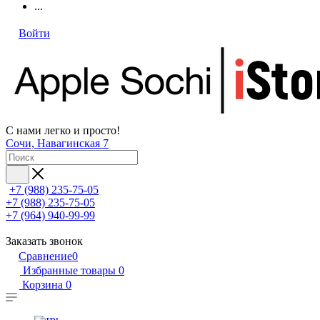
...
Войти
С нами легко и просто!
Сочи, Навагинская 7
+7 (988) 235-75-05
+7 (988) 235-75-05
+7 (964) 940-99-99
Заказать звонок
Сравнение
0
Избранные товары
0
Корзина
0