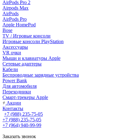
AirPods Pro 2
Airpods Max
AirPods
AirPods Pro
Apple HomePod
Bose
TV / Игровые консоли
Игровые консоли PlayStation
Аксессуары
VR очки
Мыши и клавиатуры Apple
Сетевые адаптеры
Кабели
Беспроводные зарядные устройства
Power Bank
Для автомобиля
Переходники
Смарт-трекеры Apple
Акции
Контакты
+7 (988) 235-75-05
+7 (988) 235-75-05
+7 (964) 940-99-99
Заказать звонок