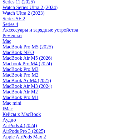
Series 11 (2025)
Watch Series Ultra 2 (2024)
Watch Ultra 2 (2023)
Series SE 2
Series 4
Аксессуары и зарядные устройства
Ремешки
Mac
MacBook Pro M5 (2025)
MacBook NEO
MacBook Air M5 (2026)
Macbook Pro M4 (2024)
MacBook Pro M3
MacBook Pro M2
MacBook Ar M4 (2025)
MacBook Air M3 (2024)
MacBook Air M2
MacBook Pro M1
Mac mini
IMac
Кейсы к MacBook
Аудио
AirPods 4 (2024)
AirPods Pro 3 (2025)
Apple AirPods Max 2