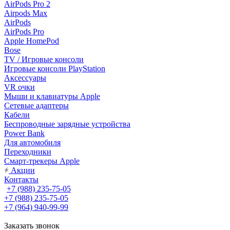
AirPods Pro 2
Airpods Max
AirPods
AirPods Pro
Apple HomePod
Bose
TV / Игровые консоли
Игровые консоли PlayStation
Аксессуары
VR очки
Мыши и клавиатуры Apple
Сетевые адаптеры
Кабели
Беспроводные зарядные устройства
Power Bank
Для автомобиля
Переходники
Смарт-трекеры Apple
Акции
Контакты
+7 (988) 235-75-05
+7 (988) 235-75-05
+7 (964) 940-99-99
Заказать звонок