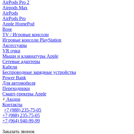
AirPods Pro 2
Airpods Max
AirPods
AirPods Pro
Apple HomePod
Bose
TV / Игровые консоли
Игровые консоли PlayStation
Аксессуары
VR очки
Мыши и клавиатуры Apple
Сетевые адаптеры
Кабели
Беспроводные зарядные устройства
Power Bank
Для автомобиля
Переходники
Смарт-трекеры Apple
Акции
Контакты
+7 (988) 235-75-05
+7 (988) 235-75-05
+7 (964) 940-99-99
Заказать звонок