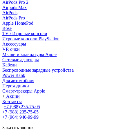
AirPods Pro 2
Airpods Max
AirPods
AirPods Pro
Apple HomePod
Bose
TV / Игровые консоли
Игровые консоли PlayStation
Аксессуары
VR очки
Мыши и клавиатуры Apple
Сетевые адаптеры
Кабели
Беспроводные зарядные устройства
Power Bank
Для автомобиля
Переходники
Смарт-трекеры Apple
Акции
Контакты
+7 (988) 235-75-05
+7 (988) 235-75-05
+7 (964) 940-99-99
Заказать звонок