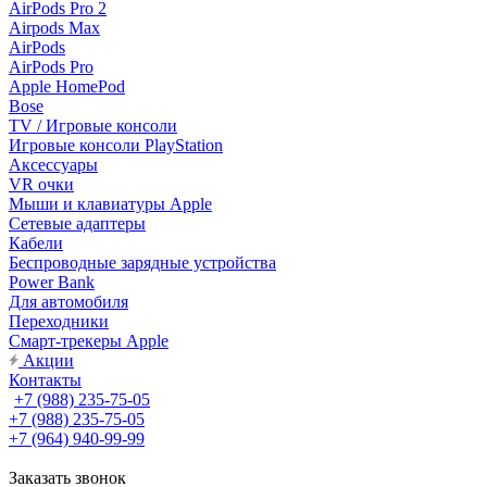
AirPods Pro 2
Airpods Max
AirPods
AirPods Pro
Apple HomePod
Bose
TV / Игровые консоли
Игровые консоли PlayStation
Аксессуары
VR очки
Мыши и клавиатуры Apple
Сетевые адаптеры
Кабели
Беспроводные зарядные устройства
Power Bank
Для автомобиля
Переходники
Смарт-трекеры Apple
Акции
Контакты
+7 (988) 235-75-05
+7 (988) 235-75-05
+7 (964) 940-99-99
Заказать звонок