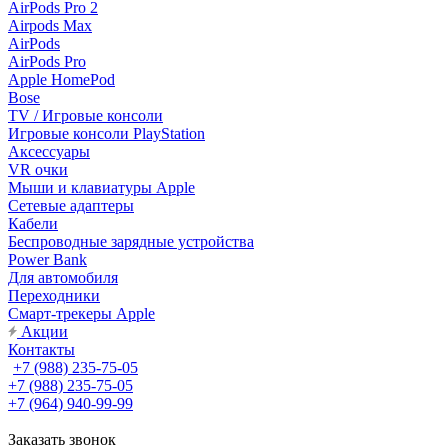
AirPods Pro 2
Airpods Max
AirPods
AirPods Pro
Apple HomePod
Bose
TV / Игровые консоли
Игровые консоли PlayStation
Аксессуары
VR очки
Мыши и клавиатуры Apple
Сетевые адаптеры
Кабели
Беспроводные зарядные устройства
Power Bank
Для автомобиля
Переходники
Смарт-трекеры Apple
Акции
Контакты
+7 (988) 235-75-05
+7 (988) 235-75-05
+7 (964) 940-99-99
Заказать звонок