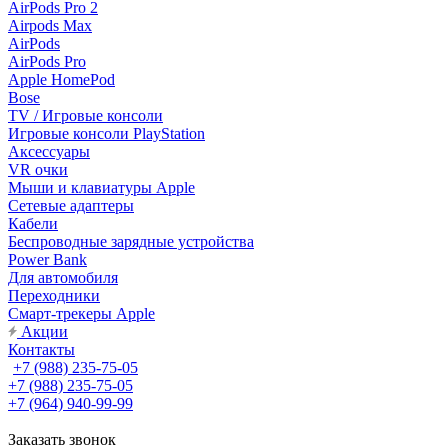
AirPods Pro 2
Airpods Max
AirPods
AirPods Pro
Apple HomePod
Bose
TV / Игровые консоли
Игровые консоли PlayStation
Аксессуары
VR очки
Мыши и клавиатуры Apple
Сетевые адаптеры
Кабели
Беспроводные зарядные устройства
Power Bank
Для автомобиля
Переходники
Смарт-трекеры Apple
Акции
Контакты
+7 (988) 235-75-05
+7 (988) 235-75-05
+7 (964) 940-99-99
Заказать звонок