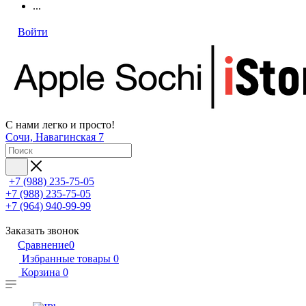
...
Войти
С нами легко и просто!
Сочи, Навагинская 7
+7 (988) 235-75-05
+7 (988) 235-75-05
+7 (964) 940-99-99
Заказать звонок
Сравнение
0
Избранные товары
0
Корзина
0