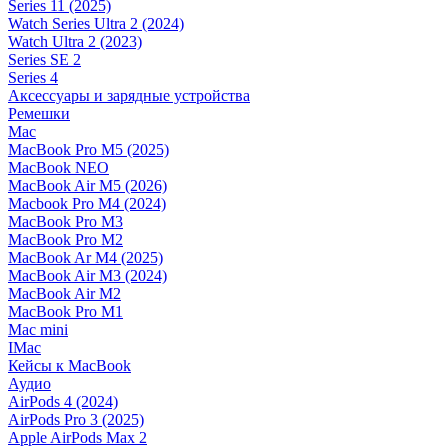
Series 11 (2025)
Watch Series Ultra 2 (2024)
Watch Ultra 2 (2023)
Series SE 2
Series 4
Аксессуары и зарядные устройства
Ремешки
Mac
MacBook Pro M5 (2025)
MacBook NEO
MacBook Air M5 (2026)
Macbook Pro M4 (2024)
MacBook Pro M3
MacBook Pro M2
MacBook Ar M4 (2025)
MacBook Air M3 (2024)
MacBook Air M2
MacBook Pro M1
Mac mini
IMac
Кейсы к MacBook
Аудио
AirPods 4 (2024)
AirPods Pro 3 (2025)
Apple AirPods Max 2