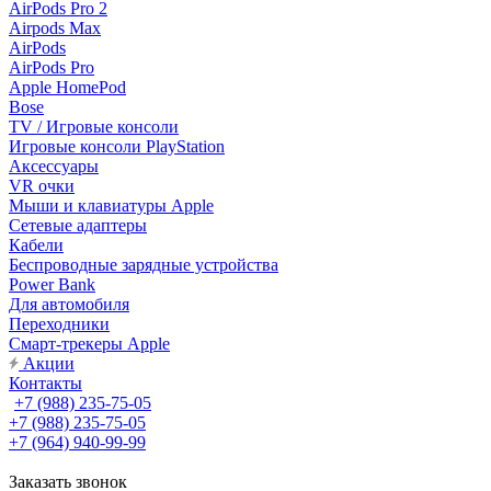
AirPods Pro 2
Airpods Max
AirPods
AirPods Pro
Apple HomePod
Bose
TV / Игровые консоли
Игровые консоли PlayStation
Аксессуары
VR очки
Мыши и клавиатуры Apple
Сетевые адаптеры
Кабели
Беспроводные зарядные устройства
Power Bank
Для автомобиля
Переходники
Смарт-трекеры Apple
Акции
Контакты
+7 (988) 235-75-05
+7 (988) 235-75-05
+7 (964) 940-99-99
Заказать звонок