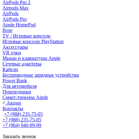
AirPods Pro 2
Airpods Max
AirPods
AirPods Pro
Apple HomePod
Bose
TV / Игровые консоли
Игровые консоли PlayStation
Аксессуары
VR очки
Мыши и клавиатуры Apple
Сетевые адаптеры
Кабели
Беспроводные зарядные устройства
Power Bank
Для автомобиля
Переходники
Смарт-трекеры Apple
Акции
Контакты
+7 (988) 235-75-05
+7 (988) 235-75-05
+7 (964) 940-99-99
Заказать звонок