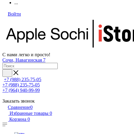
...
Войти
С нами легко и просто!
Сочи, Навагинская 7
+7 (988) 235-75-05
+7 (988) 235-75-05
+7 (964) 940-99-99
Заказать звонок
Сравнение
0
Избранные товары
0
Корзина
0