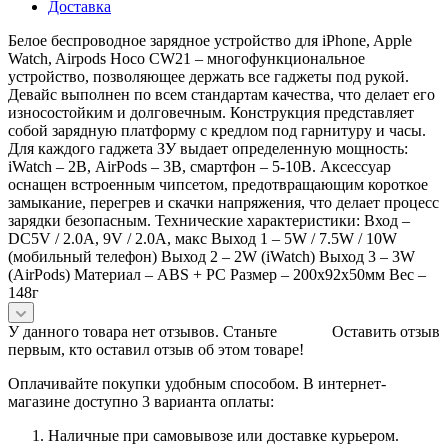
Доставка
Белое беспроводное зарядное устройство для iPhone, Apple
Watch, Airpods Hoco CW21 – многофункциональное
устройство, позволяющее держать все гаджеты под рукой.
Девайс выполнен по всем стандартам качества, что делает его
износостойким и долговечным. Конструкция представляет
собой зарядную платформу с кредлом под гарнитуру и часы.
Для каждого гаджета ЗУ выдает определенную мощность:
iWatch – 2В, AirPods – 3В, смартфон – 5-10В. Аксессуар
оснащен встроенным чипсетом, предотвращающим короткое
замыкание, перегрев и скачки напряжения, что делает процесс
зарядки безопасным. Технические характеристики: Вход –
DC5V / 2.0A, 9V / 2.0A, макс Выход 1 – 5W / 7.5W / 10W
(мобильный телефон) Выход 2 – 2W (iWatch) Выход 3 – 3W
(AirPods) Материал – ABS + PC Размер – 200х92х50мм Вес –
148г
У данного товара нет отзывов. Станьте
Оставить отзыв
первым, кто оставил отзыв об этом товаре!
Оплачивайте покупки удобным способом. В интернет-
магазине доступно 3 варианта оплаты:
Наличные при самовывозе или доставке курьером.