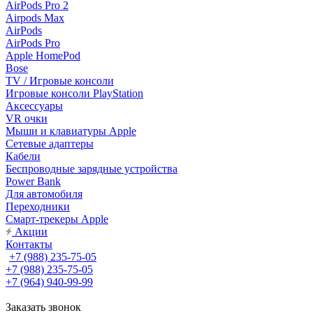
AirPods Pro 2
Airpods Max
AirPods
AirPods Pro
Apple HomePod
Bose
TV / Игровые консоли
Игровые консоли PlayStation
Аксессуары
VR очки
Мыши и клавиатуры Apple
Сетевые адаптеры
Кабели
Беспроводные зарядные устройства
Power Bank
Для автомобиля
Переходники
Смарт-трекеры Apple
Акции
Контакты
+7 (988) 235-75-05
+7 (988) 235-75-05
+7 (964) 940-99-99
Заказать звонок