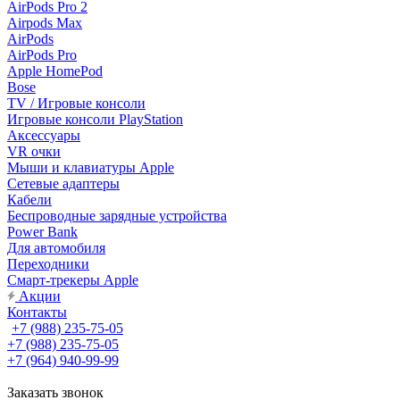
AirPods Pro 2
Airpods Max
AirPods
AirPods Pro
Apple HomePod
Bose
TV / Игровые консоли
Игровые консоли PlayStation
Аксессуары
VR очки
Мыши и клавиатуры Apple
Сетевые адаптеры
Кабели
Беспроводные зарядные устройства
Power Bank
Для автомобиля
Переходники
Смарт-трекеры Apple
Акции
Контакты
+7 (988) 235-75-05
+7 (988) 235-75-05
+7 (964) 940-99-99
Заказать звонок